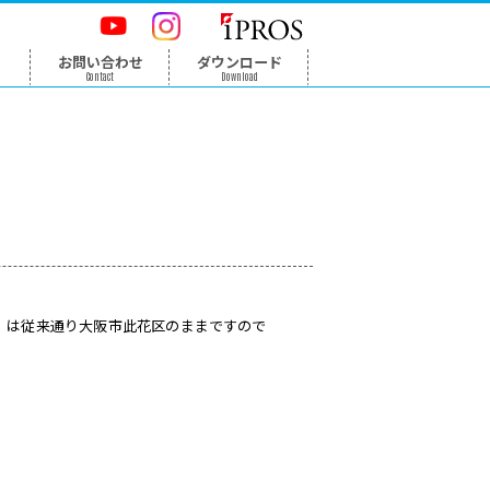
ン
報
会社案内
お問い合わせ
ダウンロー
on
Company
Contact
Download
のお知らせ
た。本社（経理・総務）は従来通り大阪市此花区のままですので