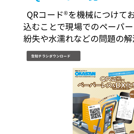
ン等で簡単に閲覧で
■
QRコード®一覧
QRコード®を機械
込むことで現場での
紛失や水濡れなどの
告知チラシダウンロード