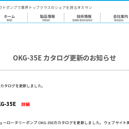
グラウトポンプで業界トップクラスのシェアを誇るオカサ
ホーム
製品情報
技術情
HOME
Product
System Constructi
OKG-35E カタログ更新
月、下記の機種のカタログを更新しました。
プ OKG-35E
詳細