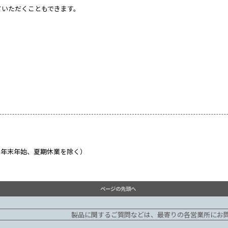
おりますニューロータリーポンプ OKG-35Eのカタログを更新
ウンロードしていただくこともできます。
さい。
せは】
0（土・日・祝、年末年始、夏期休業を除く）