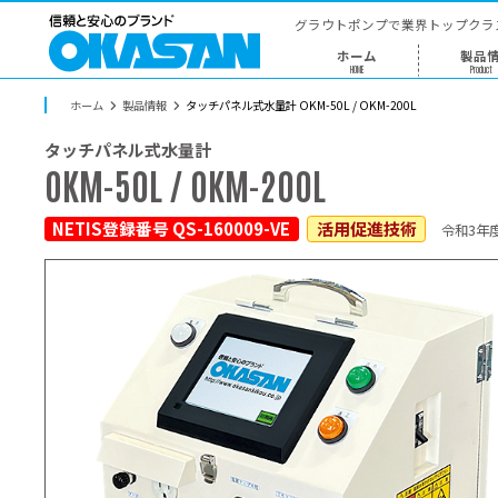
グラウトポ
ホー
HOME
ホーム
製品情報
タッチパネル式水量計 OKM-50L / OK
タッチパネル式水量計
OKM-50L / OKM-200L
NETIS登録番号 QS-160009-VE
活用促