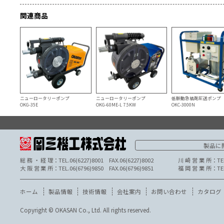
特長❹
進化した機能を標準装備！
インバータ異常ランプ、予期せぬ事態に備え
た非常停止スイッチ、安全な移動をサポート
する吊り金具を標準装備しています。
※
カバーの開きはじめは回転が停止しませんので
※1
当社STR-100Vシリーズとの比較