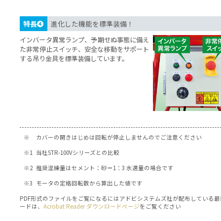
※1
従来のモルタルミキサーと比較
して、低速側10
ので、材料や工法に合わせた回転数で混練ができ
特長❷
材料に合わせた大きさを選択できま
動力2.2kWを搭載したドラム容量165L・230L
特長❸
開ければ止まる！
ミキサーカバーを開くと回転が停止するインター
開は必ず【手動での再起動】により、不意の始動